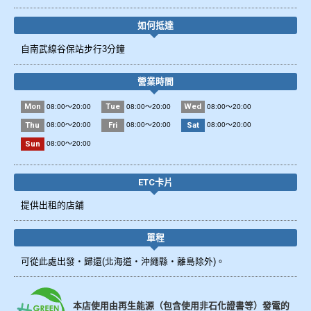
如何抵達
自南武線谷保站步行3分鐘
營業時間
Mon
Tue
Wed
08:00～20:00
08:00～20:00
08:00～20:00
Thu
Fri
Sat
08:00～20:00
08:00～20:00
08:00～20:00
Sun
08:00～20:00
ETC卡片
提供出租的店舖
單程
可從此處出發・歸還(北海道・沖繩縣・離島除外)。
本店使用由再生能源（包含使用非石化證書等）發電的