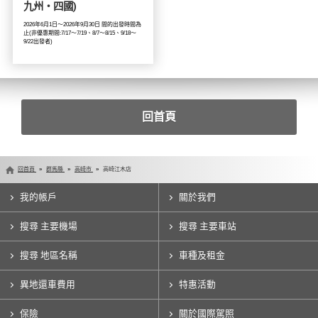
九州・四國)
2026年6月1日～2026年9月30日 間的出發時間為
止(非優惠期間:7/17～7/19、8/7～8/15、9/18～
9/22出發者)
回首頁
回首頁
群馬縣
高崎市
高崎江木店
我的帳戶
關於我們
搜尋 主要機場
搜尋 主要車站
搜尋 地區名稱
車種及租金
異地還車費用
特惠活動
保險
關於國際駕照