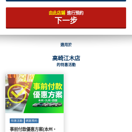
由此店鋪
進行預約
下一步
適用於
高崎江木店
的特惠活動
特惠活動
網路預約
事前付款優惠方案(本州・