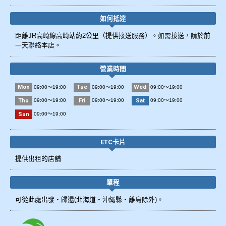
如何抵達
距離JR高崎線高崎站約2公里（提供接送服務）。如需接送，請於前
一天聯絡本店。
營業時間
Mon
Tue
Wed
09:00～19:00
09:00～19:00
09:00～19:00
Thu
Fri
Sat
09:00～19:00
09:00～19:00
09:00～19:00
Sun
09:00～19:00
ETC卡片
提供出租的店舖
單程
可從此處出發・歸還(北海道・沖繩縣・離島除外)。