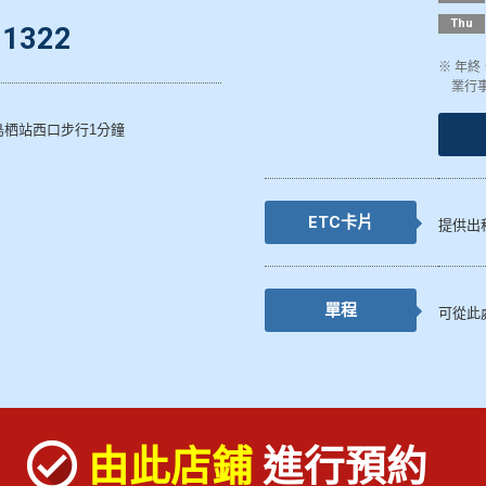
Thu
-1322
※ 年
業行
鳥栖站西口步行1分鐘
ETC卡片
提供出
單程
可從此
由此店鋪
進行預約