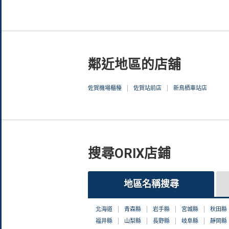
鄰近地區的店舖
佐賀機場櫃檯
佐賀站前店
新鳥栖車站店
搜尋ORIX店鋪
地區名稱搜尋
北海道
青森縣
岩手縣
宮城縣
秋田縣
福井縣
山梨縣
長野縣
岐阜縣
靜岡縣