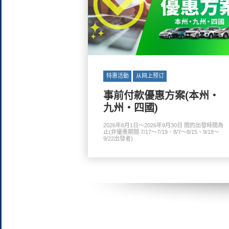
特惠活動
从网上预订
事前付款優惠方案(本州・
九州・四國)
2026年6月1日～2026年9月30日 間的出發時間為
止(非優惠期間:7/17～7/19、8/7～8/15、9/18～
9/22出發者)