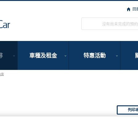
回
ORIX Rent a Car
沒有尚未完成的預約
尋
車種及租金
特惠活動
站店
列印