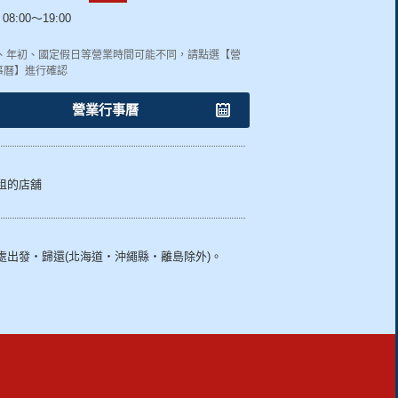
08:00～19:00
終、年初、國定假日等營業時間可能不同，請點選【營
事曆】進行確認
營業行事曆
租的店舖
處出發・歸還(北海道・沖繩縣・離島除外)。