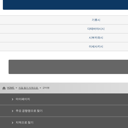
기류시
다테바야시시
시부카와시
이세사키시
HOME
지점 찾기 지역으로
군마현
마이페이지
주요 공항명으로 찾기
지역으로 찾기