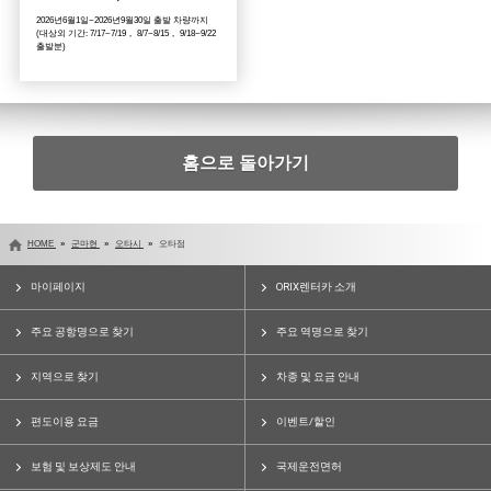
2026년6월1일~2026년9월30일 출발 차량까지
(대상외 기간: 7/17~7/19， 8/7~8/15， 9/18~9/22
출발분)
홈으로 돌아가기
HOME
군마현
오타시
오타점
마이페이지
ORIX렌터카 소개
주요 공항명으로 찾기
주요 역명으로 찾기
지역으로 찾기
차종 및 요금 안내
편도이용 요금
이벤트/할인
보험 및 보상제도 안내
국제운전면허