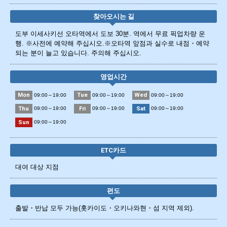
찾아오시는 길
도부 이세사키선 오타역에서 도보 30분. 역에서 무료 픽업차량 운
행. ※사전에 예약해 주십시오.※오타역 앞점과 실수로 내점・예약
되는 분이 늘고 있습니다. 주의해 주십시오.
영업시간
Mon
Tue
Wed
09:00～19:00
09:00～19:00
09:00～19:00
Thu
Fri
Sat
09:00～19:00
09:00～19:00
09:00～19:00
Sun
09:00～19:00
ETC카드
대여 대상 지점
편도
출발・반납 모두 가능(홋카이도・오키나와현・섬 지역 제외).