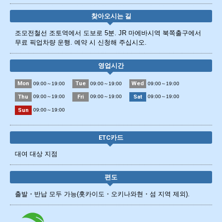
찾아오시는 길
조모전철선 조토역에서 도보로 5분. JR 마에바시역 북쪽출구에서
무료 픽업차량 운행. 예약 시 신청해 주십시오.
영업시간
Mon
Tue
Wed
09:00～19:00
09:00～19:00
09:00～19:00
Thu
Fri
Sat
09:00～19:00
09:00～19:00
09:00～19:00
Sun
09:00～19:00
ETC카드
대여 대상 지점
편도
출발・반납 모두 가능(홋카이도・오키나와현・섬 지역 제외).