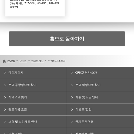
(대상외 기간: 7/17~7/19， 8/7~8/15， 9/18~9/22
출발분)
홈으로 돌아가기
HOME
군마현
마에바시시
마에바시 조토점
마이페이지
ORIX렌터카 소개
주요 공항명으로 찾기
주요 역명으로 찾기
지역으로 찾기
차종 및 요금 안내
편도이용 요금
이벤트/할인
보험 및 보상제도 안내
국제운전면허
이용 가이드
자주하는 질문