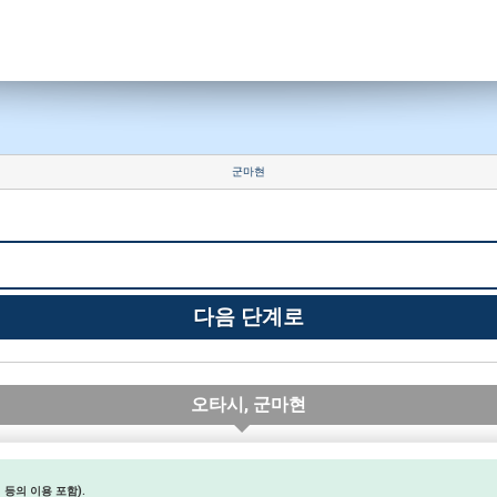
군마현
오타시, 군마현
등의 이용 포함).