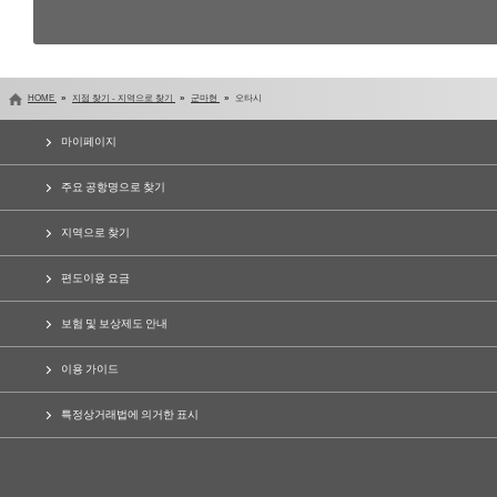
HOME
지점 찾기 - 지역으로 찾기
군마현
오타시
마이페이지
주요 공항명으로 찾기
지역으로 찾기
편도이용 요금
보험 및 보상제도 안내
이용 가이드
특정상거래법에 의거한 표시