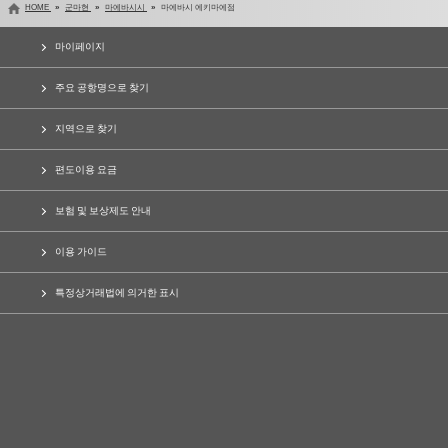
HOME
군마현
마에바시시
마에바시 에키마에점
마이페이지
주요 공항명으로 찾기
지역으로 찾기
편도이용 요금
보험 및 보상제도 안내
이용 가이드
특정상거래법에 의거한 표시