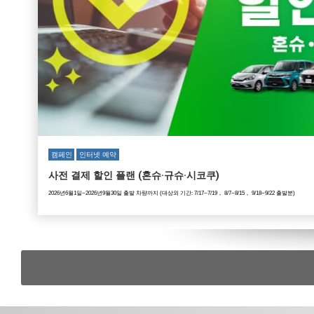
캠페인
인터넷 예약
사전 결제 할인 플랜 (혼슈·규슈·시코쿠)
2026년6월1일~2026년9월30일 출발 차량까지 (대상외 기간: 7/17~7/19， 8/7~8/15， 9/18~9/22 출발분)