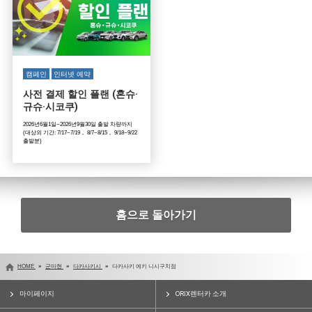
캠페인
인터넷 예약
사전 결제 할인 플랜 (혼슈·
규슈·시코쿠)
2026년6월1일~2026년9월30일 출발 차량까지
(대상외 기간: 7/17~7/19， 8/7~8/15， 9/18~9/22
출발분)
홈으로 돌아가기
HOME
군마현
다카사키시
다카사키 에키 니시구치점
마이페이지
ORIX렌터카 소개