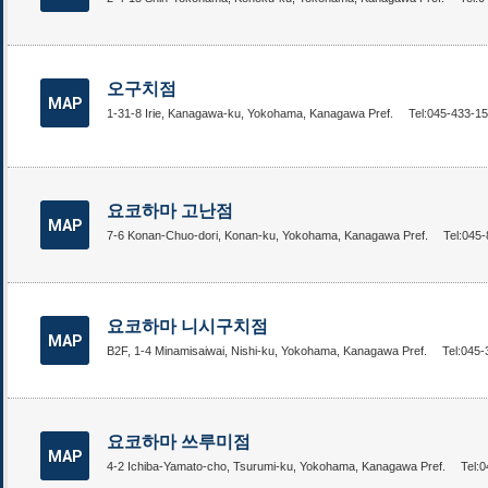
오구치점
MAP
1-31-8 Irie, Kanagawa-ku, Yokohama, Kanagawa Pref.
Tel:045-433-1
요코하마 고난점
MAP
7-6 Konan-Chuo-dori, Konan-ku, Yokohama, Kanagawa Pref.
Tel:045
요코하마 니시구치점
MAP
B2F, 1-4 Minamisaiwai, Nishi-ku, Yokohama, Kanagawa Pref.
Tel:045
요코하마 쓰루미점
MAP
4-2 Ichiba-Yamato-cho, Tsurumi-ku, Yokohama, Kanagawa Pref.
Tel: