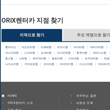
ORIX렌터카 지점 찾기
지역으로 찾기
주요 역명으로 찾
홋카이도
아오모리현
이와테현
미야기현
아키타현
야마가타현
가나가와현
니가타현
도야마현
이시카와현
후쿠이현
야마나시현
효고현
나라현
와카야마현
돗토리현
시마네현
오카야마현
히로
나가사키현
구마모토현
오이타현
미야자키현
가고시마현
미야자키
HOME
자주하는 질문
ORIX렌터카 소개
내정보 조회