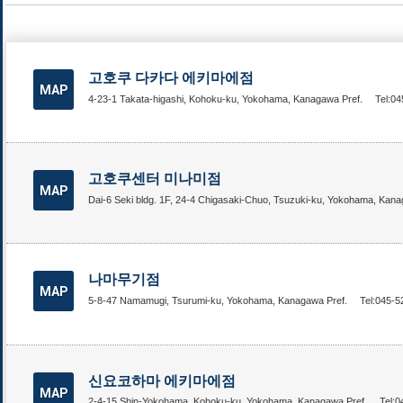
고호쿠 다카다 에키마에점
MAP
4-23-1 Takata-higashi, Kohoku-ku, Yokohama, Kanagawa Pref.
Tel:0
고호쿠센터 미나미점
MAP
Dai-6 Seki bldg. 1F, 24-4 Chigasaki-Chuo, Tsuzuki-ku, Yokohama, Kana
나마무기점
MAP
5-8-47 Namamugi, Tsurumi-ku, Yokohama, Kanagawa Pref.
Tel:045-5
신요코하마 에키마에점
MAP
2-4-15 Shin-Yokohama, Kohoku-ku, Yokohama, Kanagawa Pref.
Tel: