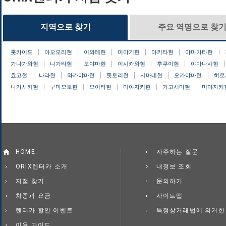
지역으로 찾기
주요 역명으로 찾
홋카이도
아오모리현
이와테현
미야기현
아키타현
야마가타현
가나가와현
니가타현
도야마현
이시카와현
후쿠이현
야마나시현
효고현
나라현
와카야마현
돗토리현
시마네현
오카야마현
히로
나가사키현
구마모토현
오이타현
미야자키현
가고시마현
미야자키
HOME
자주하는 질문
ORIX렌터카 소개
내정보 조회
지점 찾기
문의하기
차종과 요금
사이트맵
렌터카 할인 이벤트
특정상거래법에 의거한
이용 가이드