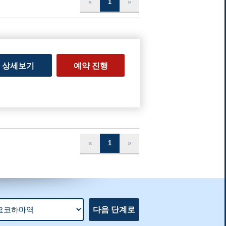
«
1
»
상세보기
예약 진행
«
1
»