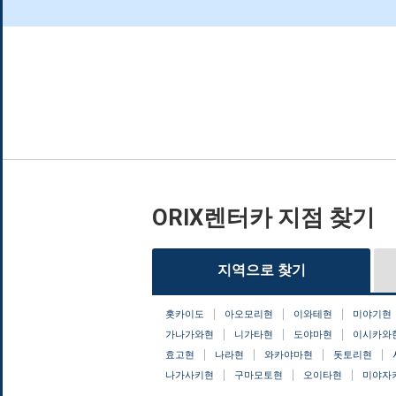
ORIX렌터카 지점 찾기
지역으로 찾기
홋카이도
아오모리현
이와테현
미야기현
가나가와현
니가타현
도야마현
이시카와
효고현
나라현
와카야마현
돗토리현
나가사키현
구마모토현
오이타현
미야자