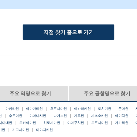
지점 찾기 홈으로 가기
주요 역명으로 찾기
주요 공항명으로 찾기
아키타현
야마가타현
후쿠시마현
이바라키현
도치기현
군마현
현
후쿠이현
야마나시현
나가노현
기후현
시즈오카현
아이치현
시마네현
오카야마현
히로시마현
야마구치현
도쿠시마현
가가와현
키현
가고시마현
미야자키현