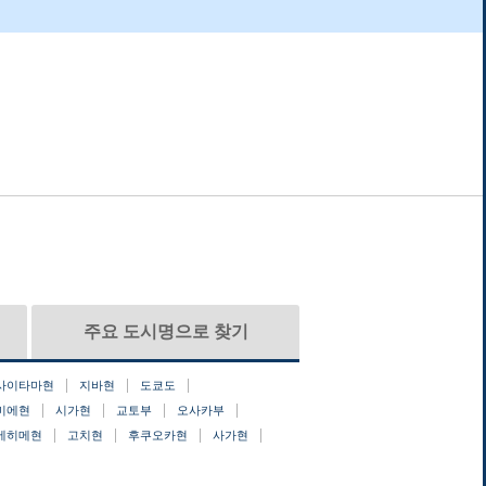
주요 도시명으로 찾기
사이타마현
지바현
도쿄도
미에현
시가현
교토부
오사카부
에히메현
고치현
후쿠오카현
사가현