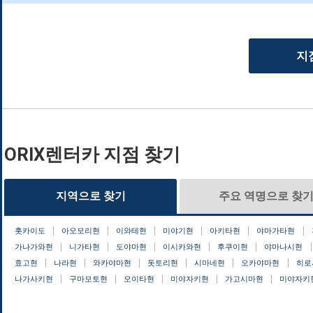
지
ORIX렌터카 지점 찾기
지역으로 찾기
주요 역명으로 찾
홋카이도
아오모리현
이와테현
미야기현
아키타현
야마가타현
가나가와현
니가타현
도야마현
이시카와현
후쿠이현
야마나시현
효고현
나라현
와카야마현
돗토리현
시마네현
오카야마현
히로
나가사키현
구마모토현
오이타현
미야자키현
가고시마현
미야자키