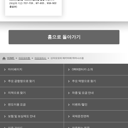
(대상외 기간: 7/17~7/19， 8/7~8/15， 9/18~9/22
출발분)
홈으로 돌아가기
HOME
아오모리현
아오모리시
신아오모리 에키마에 하마나스점
마이페이지
ORIX렌터카 소개
주요 공항명으로 찾기
주요 역명으로 찾기
지역으로 찾기
차종 및 요금 안내
편도이용 요금
이벤트/할인
보험 및 보상제도 안내
국제운전면허
이용 가이드
자주하는 질문