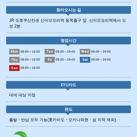
찾아오시는 길
JR 도호쿠신칸센 신아오모리역 동쪽출구 앞. 신아오모리역에서 도
보 2분.
영업시간
Mon
Tue
Wed
08:00～19:00
08:00～19:00
08:00～19:00
Thu
Fri
Sat
08:00～19:00
08:00～19:00
08:00～19:00
Sun
08:00～19:00
ETC카드
대여 대상 지점
편도
출발・반납 모두 가능(홋카이도・오키나와현・섬 지역 제외).