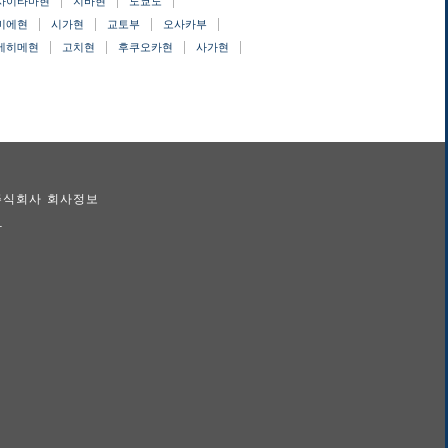
사이타마현
지바현
도쿄도
미에현
시가현
교토부
오사카부
에히메현
고치현
후쿠오카현
사가현
 주식회사 회사정보
람