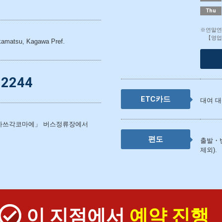
Thu
※연말연
【영업
kamatsu, Kagawa Pref.
-2244
ETC카드
대여 대
사쓰각코마에」 버스정류장에서
편도
출발・
제외).
이 지점에서
예약 진행