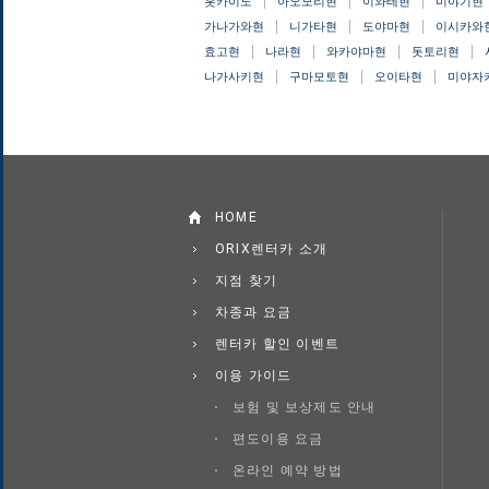
홋카이도
아오모리현
이와테현
미야기현
가나가와현
니가타현
도야마현
이시카와
효고현
나라현
와카야마현
돗토리현
나가사키현
구마모토현
오이타현
미야자
HOME
ORIX렌터카 소개
지점 찾기
차종과 요금
렌터카 할인 이벤트
이용 가이드
보험 및 보상제도 안내
편도이용 요금
온라인 예약 방법