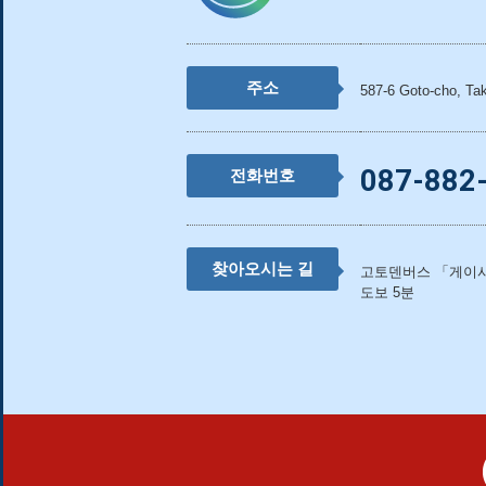
주소
587-6 Goto-cho, Ta
087-882
전화번호
찾아오시는 길
고토덴버스 「게이
도보 5분