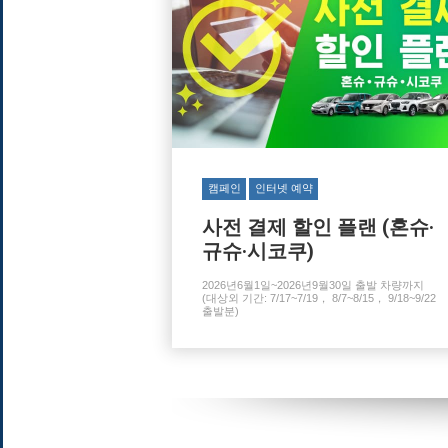
캠페인
인터넷 예약
사전 결제 할인 플랜 (혼슈·
규슈·시코쿠)
2026년6월1일~2026년9월30일 출발 차량까지
(대상외 기간: 7/17~7/19， 8/7~8/15， 9/18~9/22
출발분)