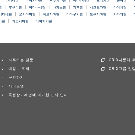
아키타현
야마가타현
후쿠시마현
이바라키현
도치기현
군마현
현
후쿠이현
야마나시현
나가노현
기후현
시즈오카현
아이치현
시마네현
오카야마현
히로시마현
야마구치현
도쿠시마현
가가와현
키현
가고시마현
미야자키현
자주하는 질문
ORIX자동차
내정보 조회
ORIX그룹 일
문의하기
사이트맵
특정상거래법에 의거한 표시 안내