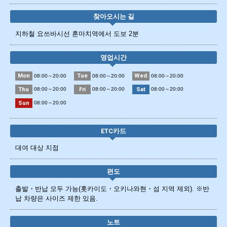
찾아오시는 길
지하철 요쓰바시선 혼마치역에서 도보 2분
영업시간
Mon
Tue
Wed
08:00～20:00
08:00～20:00
08:00～20:00
Thu
Fri
Sat
08:00～20:00
08:00～20:00
08:00～20:00
Sun
08:00～20:00
ETC카드
대여 대상 지점
편도
출발・반납 모두 가능(홋카이도・오키나와현・섬 지역 제외). ※반
납 차량은 사이즈 제한 있음.
노트