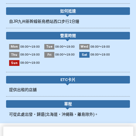
如何抵達
自JR九州新幹線新鳥栖站西口步行1分鐘
營業時間
Mon
Tue
Wed
08:00～19:00
08:00～19:00
08:00～19:00
Thu
Fri
Sat
08:00～19:00
08:00～19:00
08:00～19:00
Sun
08:00～19:00
ETC卡片
提供出租的店舖
單程
可從此處出發・歸還(北海道・沖繩縣・離島除外)。