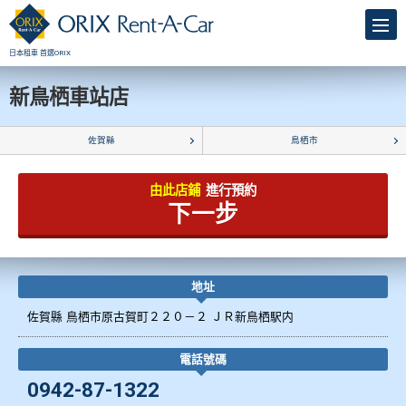
日本租車 首選ORIX
新鳥栖車站店
佐賀縣
鳥栖市
由此店鋪
進行預約
下一步
地址
佐賀縣 鳥栖市原古賀町２２０－２ ＪＲ新鳥栖駅内
電話號碼
0942-87-1322