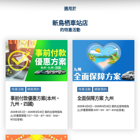
適用於
新鳥栖車站店
的特惠活動
特惠活動
網路預約
特惠活動
網路預約
事前付款優惠方案(本州・
全面保障方案 九州
九州・四國)
2026年4月6日～2026年9月30日 間的出發時間為
止(非優惠期間:4/25～5/4、8/7～8/15出發者)
2026年6月1日～2026年9月30日 間的出發時間為
止(非優惠期間:7/17～7/19、8/7～8/15、9/18～
9/22出發者)