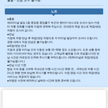
출발・반납 모두 불가능.
노트
●출발
제1터미널 빌딩 1층 중앙동 중앙출구 부근의 렌터카 데스크로 오셔서 당사 카운
터 직통 전화를 이용해 지점에 연락해 주십시오. 안내판의 픽업 장소로 픽업/샌딩
차량이 모시러 갑니다.
●반납
지점에 차량 반납 후 픽업/샌딩 차량으로 각 터미널 빌딩까지 모셔다 드립니다.
공항 내에서 직접 반납은 불가능합니다.
●픽업/샌딩 안내
지점과 공항 터미널 간의 이동은 보통 15~30분 정도 소요됩니다. 도로 상황 등에
따라 기다리셔야 하는 경우도 있습니다. 고객님께 불편을 드려 죄송합니다만 반
납 시간은 여유있게 도착해 주시기를 부탁드립니다. (제3터미널로 픽업/샌딩은
불가능합니다.)
●반납 시간 기준
탑승 수속 등을 고려해 국내선은 비행 시간 1시간 30분 전，국제선은 비행 시간
2시간 30분 전에 반납해 주시기를 부탁드립니다. 지점 영업 시간 외의 픽업/샌딩
서비스는 제공되지 않습니다.
●차량은 사전에 예약하신 날짜와 시간에 맞춰 준비해 드립니다.