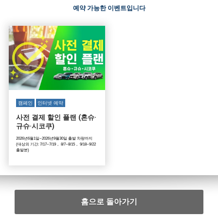
예약 가능한 이벤트입니다
캠페인
인터넷 예약
사전 결제 할인 플랜 (혼슈·
규슈·시코쿠)
2026년6월1일~2026년9월30일 출발 차량까지
(대상외 기간: 7/17~7/19， 8/7~8/15， 9/18~9/22
출발분)
홈으로 돌아가기