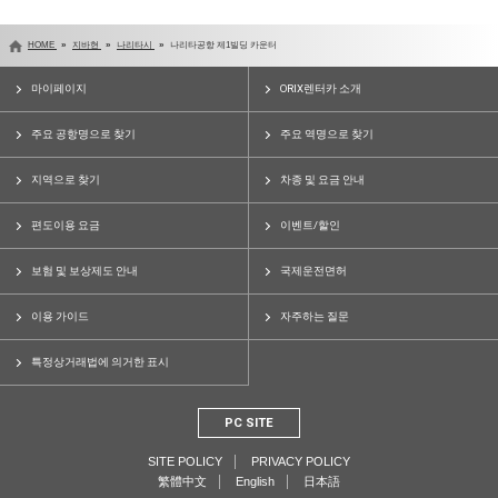
HOME
지바현
나리타시
나리타공항 제1빌딩 카운터
마이페이지
ORIX렌터카 소개
주요 공항명으로 찾기
주요 역명으로 찾기
지역으로 찾기
차종 및 요금 안내
편도이용 요금
이벤트/할인
보험 및 보상제도 안내
국제운전면허
이용 가이드
자주하는 질문
특정상거래법에 의거한 표시
PC SITE
SITE POLICY
PRIVACY POLICY
繁體中文
English
日本語