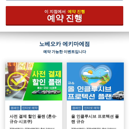
이 지점에서
예약 진행
예약 진행
노베오카 에키마에점
예약 가능한 이벤트입니다
캠페인
인터넷 예약
캠페인
인터넷 예약
사전 결제 할인 플랜 (혼슈·
올 인클루시브 프로텍션 플
규슈·시코쿠)
랜 규슈
2026년6월1일~2026년9월30일 출발 차량까지
2026년4월6일~2026년9월30일 출발 차량까지