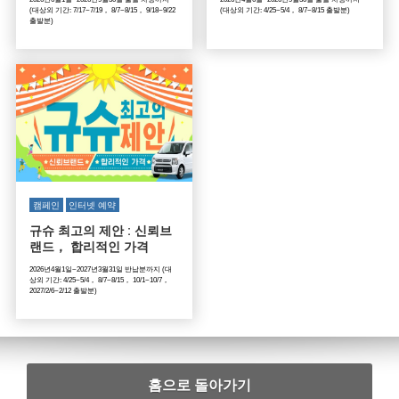
(대상외 기간: 7/17~7/19， 8/7~8/15， 9/18~9/22
(대상외 기간: 4/25~5/4， 8/7~8/15 출발분)
출발분)
캠페인
인터넷 예약
규슈 최고의 제안 : 신뢰브
랜드， 합리적인 가격
2026년4월1일~2027년3월31일 반납분까지 (대
상외 기간: 4/25~5/4， 8/7~8/15， 10/1~10/7，
2027/2/6~2/12 출발분)
홈으로 돌아가기