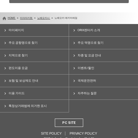
HOME
미야자키현
노베오카시
노베오카 에키마에점
마이페이지
ORIX렌터카 소개
주요 공항명으로 찾기
주요 역명으로 찾기
지역으로 찾기
차종 및 요금 안내
편도이용 요금
이벤트/할인
보험 및 보상제도 안내
국제운전면허
이용 가이드
자주하는 질문
특정상거래법에 의거한 표시
PC SITE
SITE POLICY
PRIVACY POLICY