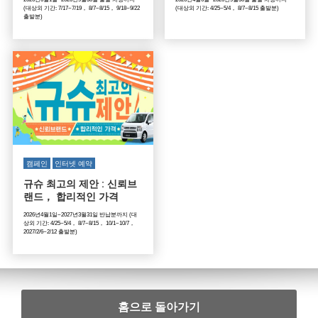
(대상외 기간: 7/17~7/19， 8/7~8/15， 9/18~9/22
(대상외 기간: 4/25~5/4， 8/7~8/15 출발분)
출발분)
캠페인
인터넷 예약
규슈 최고의 제안 : 신뢰브
랜드， 합리적인 가격
2026년4월1일~2027년3월31일 반납분까지 (대
상외 기간: 4/25~5/4， 8/7~8/15， 10/1~10/7，
2027/2/6~2/12 출발분)
홈으로 돌아가기