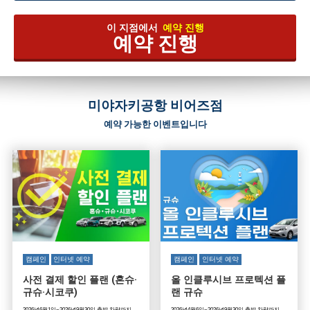
이 지점에서
예약 진행
예약 진행
미야자키공항 비어즈점
예약 가능한 이벤트입니다
캠페인
인터넷 예약
캠페인
인터넷 예약
사전 결제 할인 플랜 (혼슈·
올 인클루시브 프로텍션 플
규슈·시코쿠)
랜 규슈
2026년6월1일~2026년9월30일 출발 차량까지
2026년4월6일~2026년9월30일 출발 차량까지