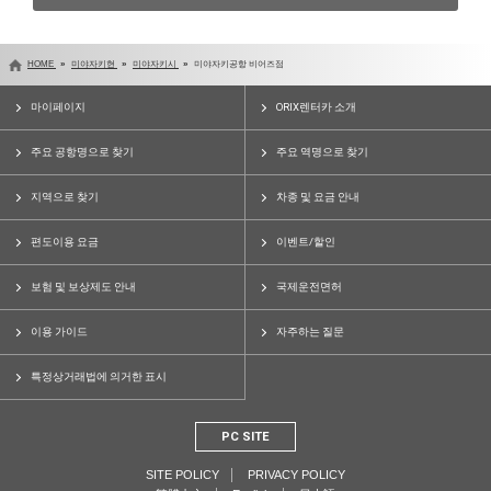
HOME
미야자키현
미야자키시
미야자키공항 비어즈점
마이페이지
ORIX렌터카 소개
주요 공항명으로 찾기
주요 역명으로 찾기
지역으로 찾기
차종 및 요금 안내
편도이용 요금
이벤트/할인
보험 및 보상제도 안내
국제운전면허
이용 가이드
자주하는 질문
특정상거래법에 의거한 표시
PC SITE
SITE POLICY
PRIVACY POLICY