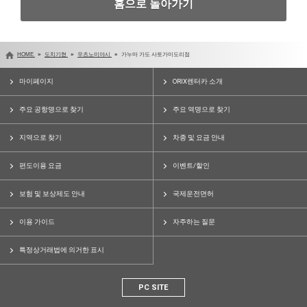
홈으로 돌아가기
HOME
도치기현
우츠노미야시
가누마 가도 사토가미도리점
마이페이지
ORIX렌터카 소개
주요 공항명으로 찾기
주요 역명으로 찾기
지역으로 찾기
차종 및 요금 안내
편도이용 요금
이벤트/할인
보험 및 보상제도 안내
국제운전면허
이용 가이드
자주하는 질문
특정상거래법에 의거한 표시
PC SITE