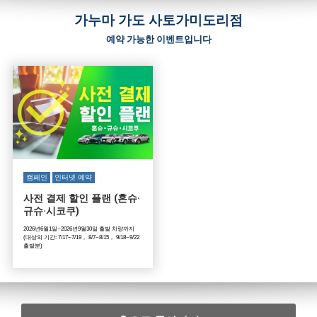
가누마 가도 사토가미도리점
예약 가능한 이벤트입니다
캠페인
인터넷 예약
사전 결제 할인 플랜 (혼슈·
규슈·시코쿠)
2026년6월1일~2026년9월30일 출발 차량까지
(대상외 기간: 7/17~7/19， 8/7~8/15， 9/18~9/22
출발분)