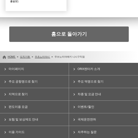
출발분)
홈으로 돌아가기
HOME
도치기현
우츠노미야시
우쓰노미야에키 니시구치점
마이페이지
ORIX렌터카 소개
주요 공항명으로 찾기
주요 역명으로 찾기
지역으로 찾기
차종 및 요금 안내
편도이용 요금
이벤트/할인
보험 및 보상제도 안내
국제운전면허
이용 가이드
자주하는 질문