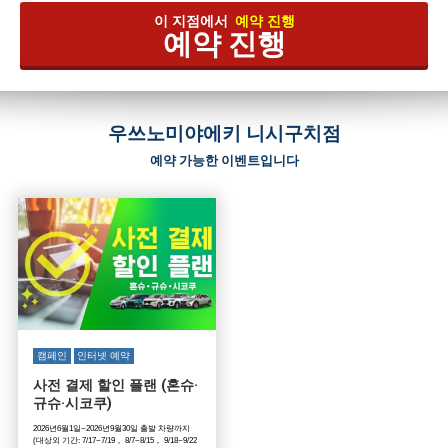
이 지점에서
예약 진행
예약 진행
우쓰노미야에키 니시구치점
예약 가능한 이벤트입니다
캠페인
인터넷 예약
사전 결제 할인 플랜 (혼슈·
규슈·시코쿠)
2026년6월1일~2026년9월30일 출발 차량까지
(대상외 기간: 7/17~7/19， 8/7~8/15， 9/18~9/22