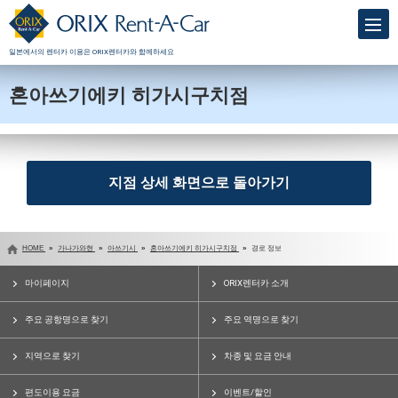
일본에서의 렌터카 이용은 ORIX렌터카와 함께하세요
혼아쓰기에키 히가시구치점
지점 상세 화면으로 돌아가기
HOME
가나가와현
아쓰기시
혼아쓰기에키 히가시구치점
경로 정보
마이페이지
ORIX렌터카 소개
주요 공항명으로 찾기
주요 역명으로 찾기
지역으로 찾기
차종 및 요금 안내
편도이용 요금
이벤트/할인