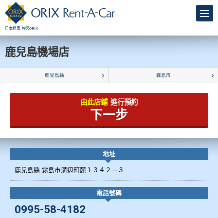
日本租車 首選ORIX
鹿兒島機場店
鹿兒島縣
霧島市
由此店鋪
進行預約
下一步
地址
鹿兒島縣 霧島市溝辺町麓１３４２－３
電話號碼
0995-58-4182