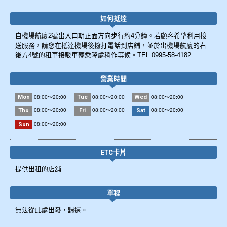
如何抵達
自機場航廈2號出入口朝正面方向步行約4分鐘。若顧客希望利用接
送服務，請您在抵達機場後撥打電話到店鋪，並於出機場航廈的右
後方4號的租車接駁車輛乘降處稍作等候。TEL:0995-58-4182
營業時間
Mon
Tue
Wed
08:00～20:00
08:00～20:00
08:00～20:00
Thu
Fri
Sat
08:00～20:00
08:00～20:00
08:00～20:00
Sun
08:00～20:00
ETC卡片
提供出租的店舖
單程
無法從此處出發・歸還。