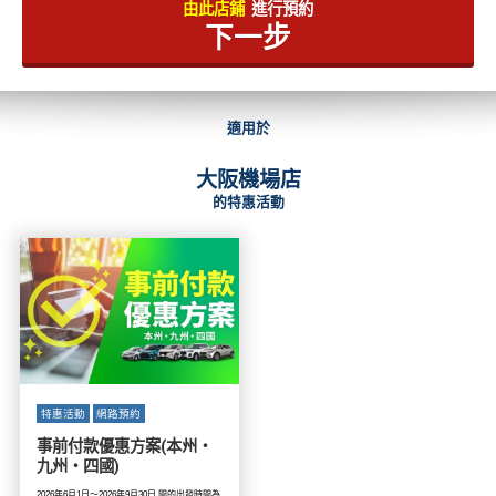
由此店鋪
進行預約
下一步
適用於
大阪機場店
的特惠活動
特惠活動
網路預約
事前付款優惠方案(本州・
九州・四國)
2026年6月1日～2026年9月30日 間的出發時間為