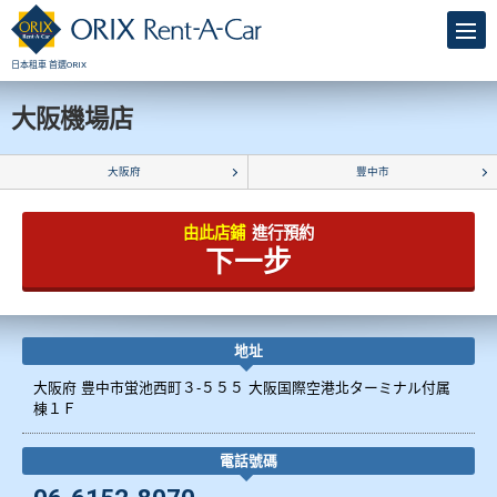
日本租車 首選ORIX
大阪機場店
大阪府
豐中市
由此店鋪
進行預約
下一步
地址
大阪府 豊中市蛍池西町３-５５５ 大阪国際空港北ターミナル付属
棟１Ｆ
電話號碼