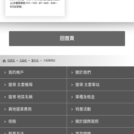
止(非優惠期間:7/17～7/19、8/7～8/15、9/18～
9/22出發者)
回首頁
回首頁
大阪府
豐中市
大阪機場店
我的帳戶
關於我們
搜尋 主要機場
搜尋 主要車站
搜尋 地區名稱
車種及租金
異地還車費用
特惠活動
保險
關於國際駕照
租車方法
常見問題