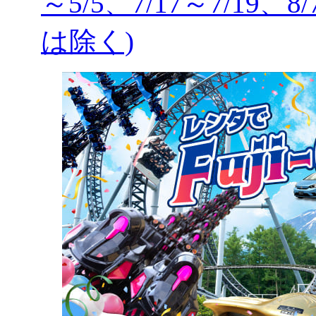
～5/5、7/17～7/19、8
は除く)