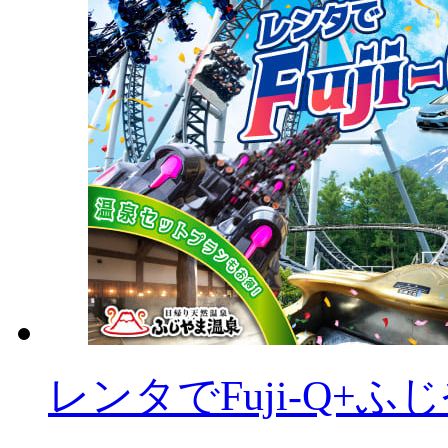
レンタでFuji-Q+ふ