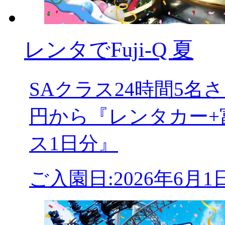
レンタでFuji-Q 夏
SAクラス24時間5
円から『レンタカー+
ス1日分』
ご入園日:2026年6月1