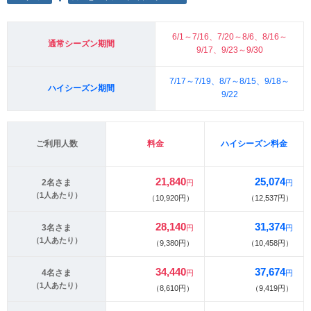
6/1～7/16、7/20～8/6、8/16～
通常シーズン期間
9/17、9/23～9/30
7/17～7/19、8/7～8/15、9/18～
ハイシーズン期間
9/22
ご利用人数
料金
ハイシーズン料金
21,840
25,074
2名さま
円
円
（1人あたり）
（10,920円）
（12,537円）
28,140
31,374
3名さま
円
円
（1人あたり）
（9,380円）
（10,458円）
34,440
37,674
4名さま
円
円
（1人あたり）
（8,610円）
（9,419円）