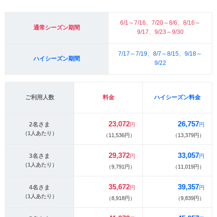
6/1～7/16、7/20～8/6、8/16～
通常シーズン期間
9/17、9/23～9/30
7/17～7/19、8/7～8/15、9/18～
ハイシーズン期間
9/22
ご利用人数
料金
ハイシーズン料金
23,072
26,757
2名さま
円
円
（1人あたり）
（11,536円）
（13,379円）
29,372
33,057
3名さま
円
円
（1人あたり）
（9,791円）
（11,019円）
35,672
39,357
4名さま
円
円
（1人あたり）
（8,918円）
（9,839円）