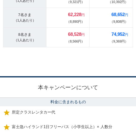
（1人あたり）
（9,321円）
（10,392円）
62,228
68,652
7名さま
円
円
（1人あたり）
（8,890円）
（9,808円）
68,528
74,952
8名さま
円
円
（1人あたり）
（8,566円）
（9,369円）
本キャンペーンについて
料金に含まれるもの
所定クラスレンタカー代
富士急ハイランド1日フリーパス（小学生以上）× 人数分