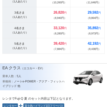
（1人あたり）
（10,260円）
（11,646円）
26,820
29,592
3名さま
円
円
（1人あたり）
（8,940円）
（9,864円）
33,120
35,892
4名さま
円
円
（1人あたり）
（8,280円）
（8,973円）
39,420
42,192
5名さま
円
円
（1人あたり）
（7,884円）
（8,438円）
EA
クラス
（エコカー・EV）
乗車人数：
5人
車種例：
ノートe-POWER・アクア・フィットハ
イブリッド 他
レンタでFuji-Q 夏
のセット内容は下記となります。
レンタカー
富士急ハイランド1日フリーパス