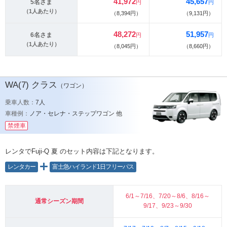
41,972
45,657
5名さま
円
円
（1人あたり）
（8,394円）
（9,131円）
48,272
51,957
6名さま
円
円
（1人あたり）
（8,045円）
（8,660円）
WA(7)
クラス
（ワゴン）
乗車人数：
7人
車種例：
ノア・セレナ・ステップワゴン 他
禁煙車
レンタでFuji-Q 夏
のセット内容は下記となります。
レンタカー
富士急ハイランド1日フリーパス
6/1～7/16、7/20～8/6、8/16～
通常シーズン期間
9/17、9/23～9/30