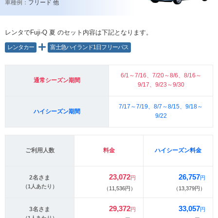
車種例：
フリード 他
レンタでFuji-Q 夏
のセット内容は下記となります。
レンタカー
富士急ハイランド1日フリーパス
6/1～7/16、7/20～8/6、8/16～
通常シーズン期間
9/17、9/23～9/30
7/17～7/19、8/7～8/15、9/18～
ハイシーズン期間
9/22
ご利用人数
料金
ハイシーズン料金
23,072
26,757
2名さま
円
円
（1人あたり）
（11,536円）
（13,379円）
29,372
33,057
3名さま
円
円