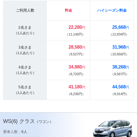
ご利用人数
料金
ハイシーズン料金
22,280
25,668
2名さま
円
円
（1人あたり）
（11,140円）
（12,834円）
28,580
31,968
3名さま
円
円
（1人あたり）
（9,527円）
（10,656円）
34,880
38,268
4名さま
円
円
（1人あたり）
（8,720円）
（9,567円）
41,180
44,568
5名さま
円
円
（1人あたり）
（8,236円）
（8,914円）
WS(6)
クラス
（ワゴン）
乗車人数：
6人