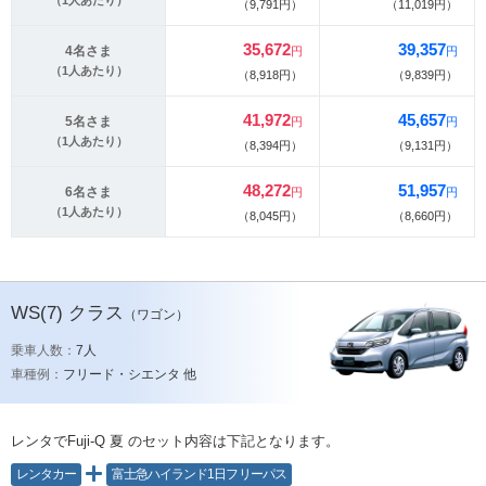
（1人あたり）
（9,791円）
（11,019円）
35,672
39,357
4名さま
円
円
（1人あたり）
（8,918円）
（9,839円）
41,972
45,657
5名さま
円
円
（1人あたり）
（8,394円）
（9,131円）
48,272
51,957
6名さま
円
円
（1人あたり）
（8,045円）
（8,660円）
WS(7)
クラス
（ワゴン）
乗車人数：
7人
車種例：
フリード・シエンタ 他
レンタでFuji-Q 夏
のセット内容は下記となります。
レンタカー
富士急ハイランド1日フリーパス