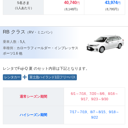
40,740
43,974
5名さま
円
円
（1人あたり）
（8,148円）
（8,795円）
RB
クラス
（RV・ミニバン）
乗車人数：
5人
車種例：
カローラフィールダー・インプレッサス
ポーツ1.6 他
レンタでFuji-Q 夏
のセット内容は下記となります。
レンタカー
富士急ハイランド1日フリーパス
6/1～7/16、7/20～8/6、8/16～
通常シーズン期間
9/17、9/23～9/30
7/17～7/19、8/7～8/15、9/18～
ハイシーズン期間
9/22