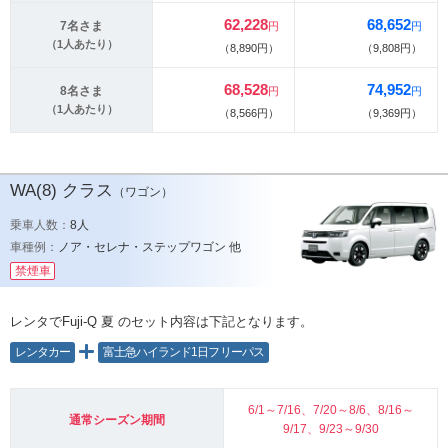
62,228
68,652
7名さま
円
円
（1人あたり）
（8,890円）
（9,808円）
68,528
74,952
8名さま
円
円
（1人あたり）
（8,566円）
（9,369円）
WA(8)
クラス
（ワゴン）
乗車人数：
8人
車種例：
ノア・セレナ・ステップワゴン 他
禁煙車
レンタでFuji-Q 夏
のセット内容は下記となります。
レンタカー
富士急ハイランド1日フリーパス
6/1～7/16、7/20～8/6、8/16～
通常シーズン期間
9/17、9/23～9/30