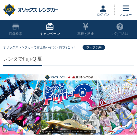
ログイン
店舗
キャンペーン
車種と料金
ご利用方法
オリックスレンタカーで富士急ハイランドに行こう！
ウェブ予約
レンタでFuji-Q 夏