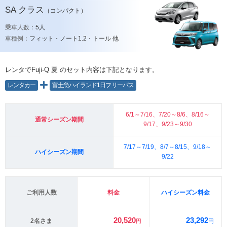
SA
クラス
（コンパクト）
乗車人数：
5人
車種例：
フィット・ノート1.2・トール 他
レンタでFuji-Q 夏
のセット内容は下記となります。
レンタカー
富士急ハイランド1日フリーパス
6/1～7/16、7/20～8/6、8/16～
通常シーズン期間
9/17、9/23～9/30
7/17～7/19、8/7～8/15、9/18～
ハイシーズン期間
9/22
ご利用人数
料金
ハイシーズン料金
20,520
23,292
2名さま
円
円