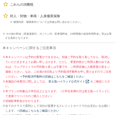
これらの消費税
対人・対物・車両・人身傷害保険
※ 補償内容・補償条件については別途お問い合わせください。
※ その他の料金（高速道路代、ガソリン代、駐車場料金、24時間後の追加利用料金）等はお客
さま負担となります。
本キャンペーンに関するご注意事項
※
本キャンペーンは予約の変更ができません。別途ご予約を取り直してから、取消し
ていただきますようお願い申し上げます。ただし、変更内容がご利用人数のみであ
れば、ウェブサイトでの予約取り直しは不要です。ご利用店舗に人数変更の旨をご
連絡ください。なお、ご出発の6日前より予約取消手数料を申し受けますのでご注意
ください。
⇒予約取消手数料の詳細はこちらをご確認ください
※
各施設の休業日に関しましては、
富士急ハイランド公式サイト
をご確認くださ
い。
※
本プランの対象は小学生以上となります。（小学生未満の方は富士急ハイランドに
て直接フリーパスのご購入ください）
※
別途駐車料金がかかります。
※
全てのクラスで原則として当社が提携するクレジットカードでのお支払いをお願い
します。
⇒詳細はこちらをご確認ください