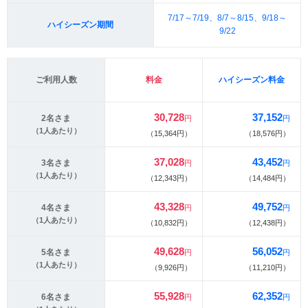
7/17～7/19、8/7～8/15、9/18～
ハイシーズン期間
9/22
ご利用人数
料金
ハイシーズン料金
30,728
37,152
2名さま
円
円
（1人あたり）
（15,364円）
（18,576円）
37,028
43,452
3名さま
円
円
（1人あたり）
（12,343円）
（14,484円）
43,328
49,752
4名さま
円
円
（1人あたり）
（10,832円）
（12,438円）
49,628
56,052
5名さま
円
円
（1人あたり）
（9,926円）
（11,210円）
55,928
62,352
6名さま
円
円