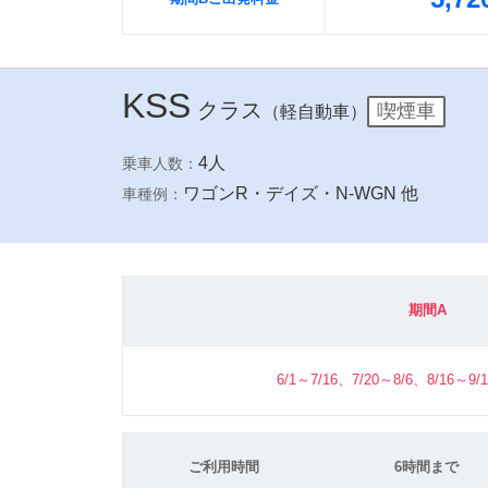
KSS
クラス
喫煙車
（軽自動車）
4人
乗車人数：
ワゴンR・デイズ・N-WGN 他
車種例：
期間A
6/1～7/16、7/20～8/6、8/16～9/
ご利用時間
6時間まで