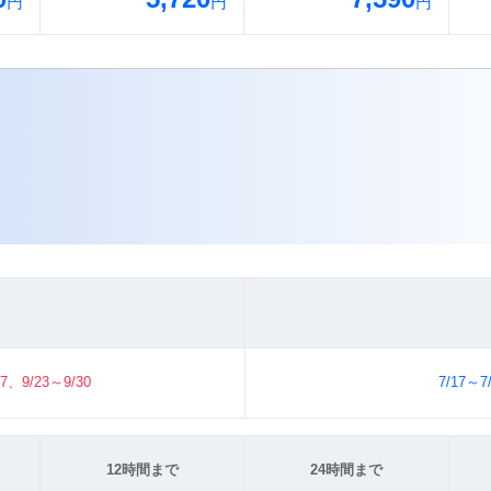
円
円
円
17、9/23～9/30
7/17～7
12時間まで
24時間まで