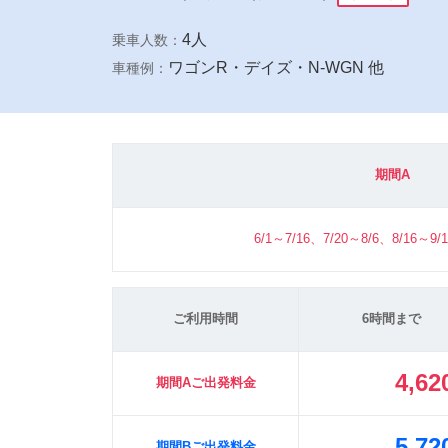
4人
乗車人数：
ワゴンR・デイズ・N-WGN 他
車種例：
期間A
6/1～7/16、7/20～8/6、8/16～9/
ご利用時間
6時間まで
4,62
期間Aご出発料金
5,72
期間Bご出発料金