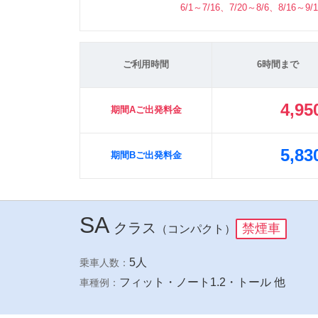
6/1～7/16、7/20～8/6、8/16～9/
ご利用時間
6時間まで
4,95
期間Aご出発料金
5,83
期間Bご出発料金
SA
クラス
禁煙車
（コンパクト）
5人
乗車人数：
フィット・ノート1.2・トール 他
車種例：