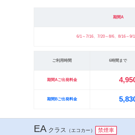
期間A
6/1～7/16、7/20～8/6、8/16～9/
ご利用時間
6時間まで
4,95
期間Aご出発料金
5,83
期間Bご出発料金
EA
クラス
禁煙車
（エコカー）