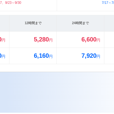
17、9/23～9/30
7/17～7
12時間まで
24時間まで
0
5,280
6,600
円
円
円
0
6,160
7,920
円
円
円