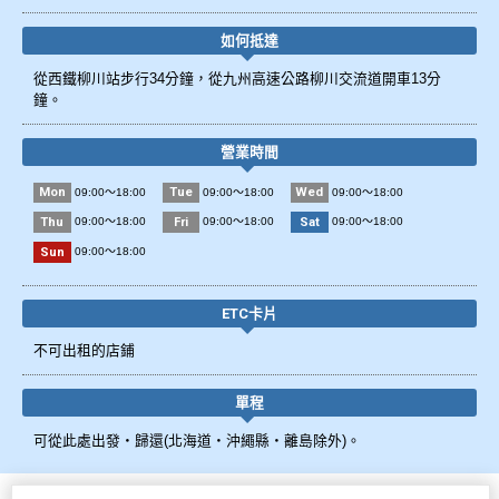
如何抵達
從西鐵柳川站步行34分鐘，從九州高速公路柳川交流道開車13分
鐘。
營業時間
Mon
Tue
Wed
09:00～18:00
09:00～18:00
09:00～18:00
Thu
Fri
Sat
09:00～18:00
09:00～18:00
09:00～18:00
Sun
09:00～18:00
ETC卡片
不可出租的店鋪
單程
可從此處出發・歸還(北海道・沖繩縣・離島除外)。