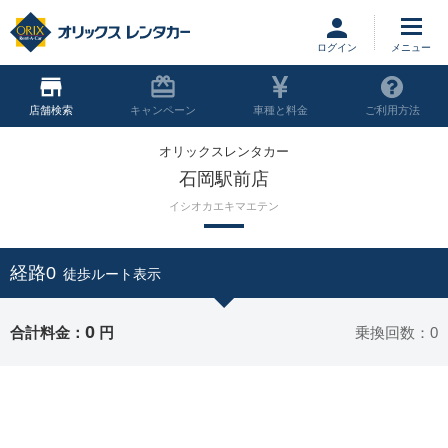
ログイン
店舗
キャンペーン
車種と料金
ご利用方法
オリックスレンタカー
石岡駅前店
イシオカエキマエテン
経路0
徒歩ルート表示
0
合計料金：
円
乗換回数：0