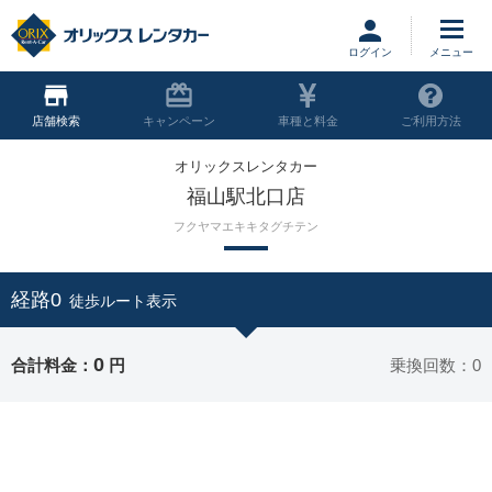
ログイン
店舗
キャンペーン
車種と料金
ご利用方法
オリックスレンタカー
福山駅北口店
フクヤマエキキタグチテン
経路0
徒歩ルート表示
0
合計料金：
円
乗換回数：0