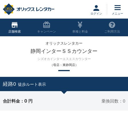
ログイン
店舗
キャンペーン
車種と料金
ご利用方法
オリックスレンタカー
静岡インターＳＳカウンター
シズオカインターエスエスカウンター
（母店：東静岡店）
経路0
徒歩ルート表示
0
合計料金：
円
乗換回数：0