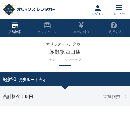
ログイン
店舗
キャンペーン
車種と料金
ご利用方法
オリックスレンタカー
茅野駅西口店
チノエキニシグチテン
経路0
徒歩ルート表示
0
合計料金：
円
乗換回数：0