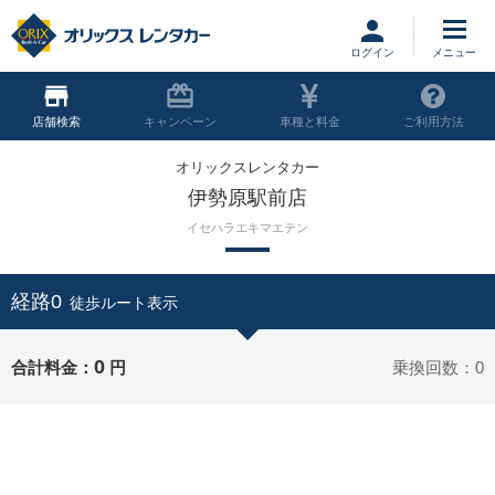
ログイン
店舗
キャンペーン
車種と料金
ご利用方法
オリックスレンタカー
伊勢原駅前店
イセハラエキマエテン
経路0
徒歩ルート表示
0
合計料金：
円
乗換回数：0