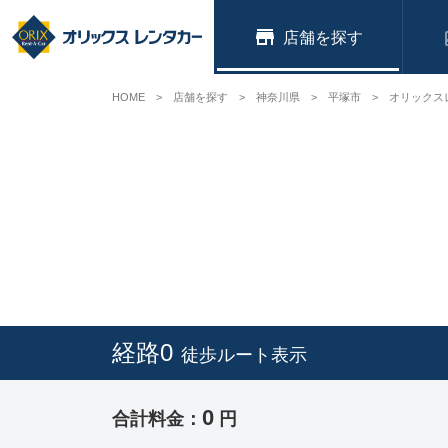
店舗
HOME
店舗を探す
神奈川県
平塚市
オリックス
経路0
徒歩ルート表示
0
合計料金：
円