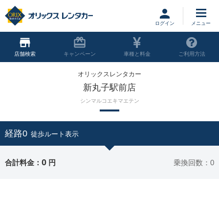
ログイン
店舗
キャンペーン
車種と料金
ご利用方法
オリックスレンタカー
新丸子駅前店
シンマルコエキマエテン
経路0
徒歩ルート表示
0
合計料金：
円
乗換回数：0