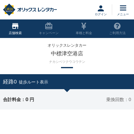
ログイン
店舗
キャンペーン
車種と料金
ご利用方法
オリックスレンタカー
中標津空港店
ナカシベツクウコウテン
経路0
徒歩ルート表示
0
合計料金：
円
乗換回数：0