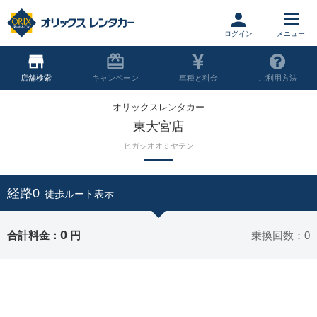
ログイン
店舗
キャンペーン
車種と料金
ご利用方法
オリックスレンタカー
東大宮店
ヒガシオオミヤテン
経路0
徒歩ルート表示
0
合計料金：
円
乗換回数：0