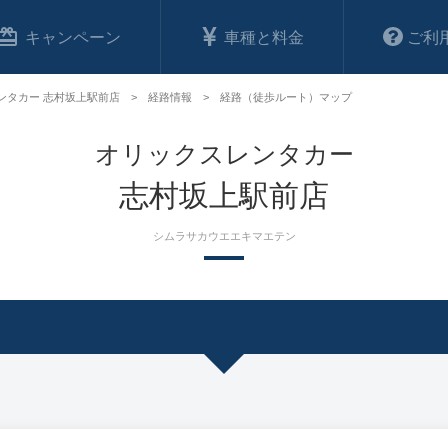
キャンペーン
車種と料金
ご利
ンタカー 志村坂上駅前店
経路情報
経路（徒歩ルート）マップ
オリックスレンタカー
志村坂上駅前店
シムラサカウエエキマエテン