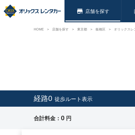
店舗
HOME
店舗を探す
東京都
板橋区
オリックスレ
経路0
徒歩ルート表示
0
合計料金：
円