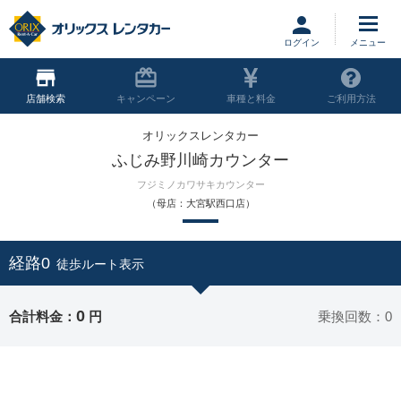
ログイン
店舗
キャンペーン
車種と料金
ご利用方法
オリックスレンタカー
ふじみ野川崎カウンター
フジミノカワサキカウンター
（母店：大宮駅西口店）
経路0
徒歩ルート表示
0
合計料金：
円
乗換回数：0