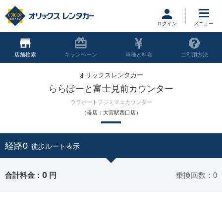
ログイン
店舗
キャンペーン
車種と料金
ご利用方法
オリックスレンタカー
ららぽーと富士見前カウンター
ララポートフジミマエカウンター
（母店：大宮駅西口店）
経路0
徒歩ルート表示
0
合計料金：
円
乗換回数：0