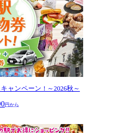
ンペーン ! ～2026秋～
90
円から