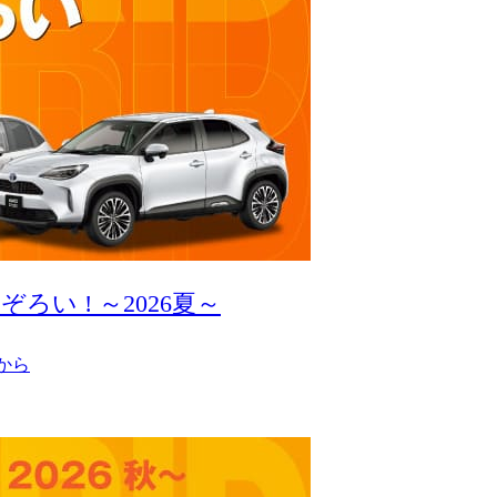
い ! ～2026夏～
から