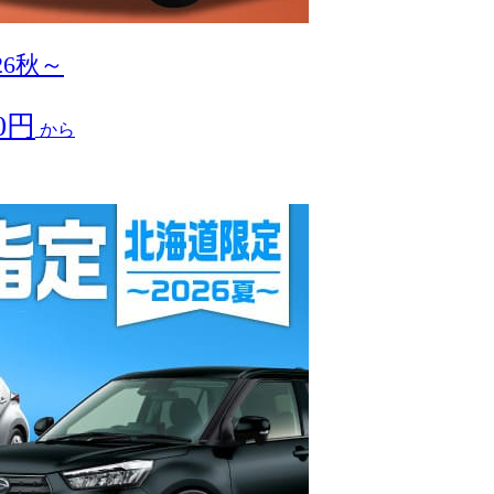
26秋～
60円
から