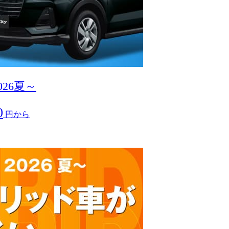
026夏～
0
円から