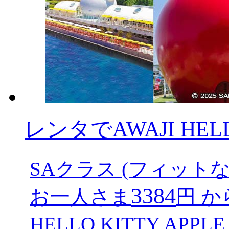
レンタでAWAJI HELLO
SAクラス (フィットな
3384
お一人さま
円 か
HELLO KITTY AP