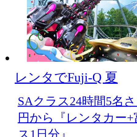
レンタでFuji-Q 夏
SAクラス24時間5
円から『レンタカー+
ス1日分』