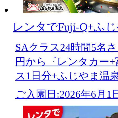
レンタでFuji-Q+ふ
SAクラス24時間5
円から『レンタカー+
ス1日分+ふじやま温
ご入園日:2026年6月1