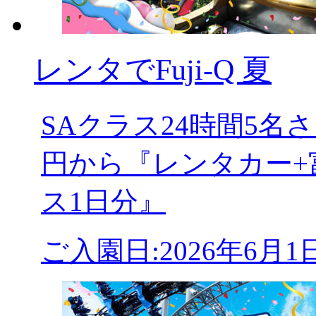
レンタでFuji-Q 夏
SAクラス24時間5
円から『レンタカー+
ス1日分』
ご入園日:2026年6月1