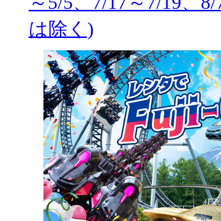
～5/5、7/17～7/19、8
は除く)