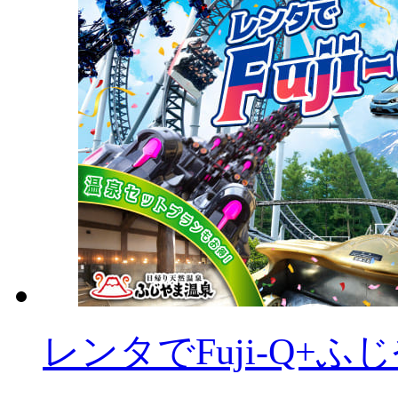
レンタでFuji-Q+ふ