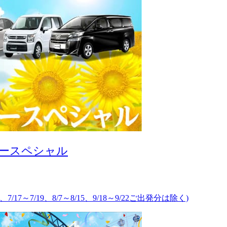
カースペシャル
、7/17～7/19、8/7～8/15、9/18～9/22ご出発分は除く)