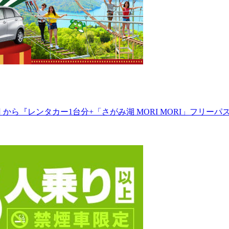
 から『レンタカー1台分+「さがみ湖 MORI MORI」フリーパ