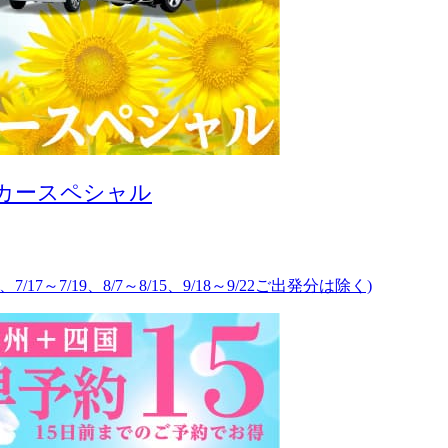
タカースペシャル
、7/17～7/19、8/7～8/15、9/18～9/22ご出発分は除く)