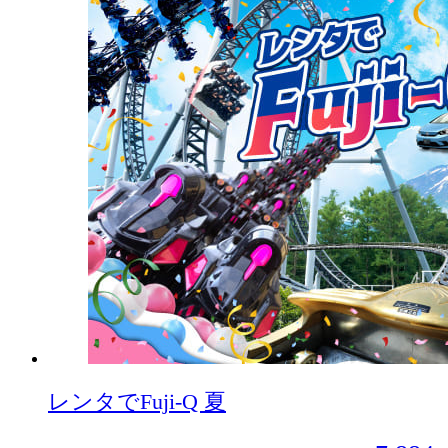
レンタでFuji-Q 夏