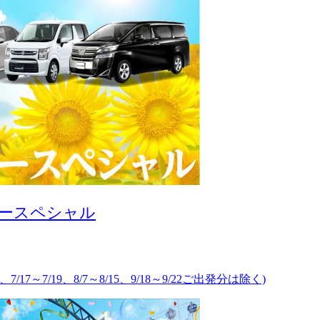
カースペシャル
、7/17～7/19、8/7～8/15、9/18～9/22ご出発分は除く)