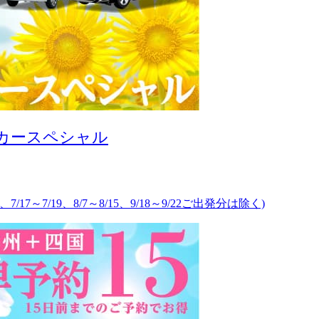
タカースペシャル
、7/17～7/19、8/7～8/15、9/18～9/22ご出発分は除く)