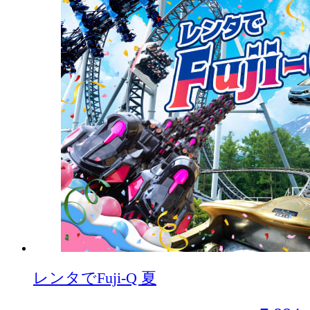
レンタでFuji-Q 夏