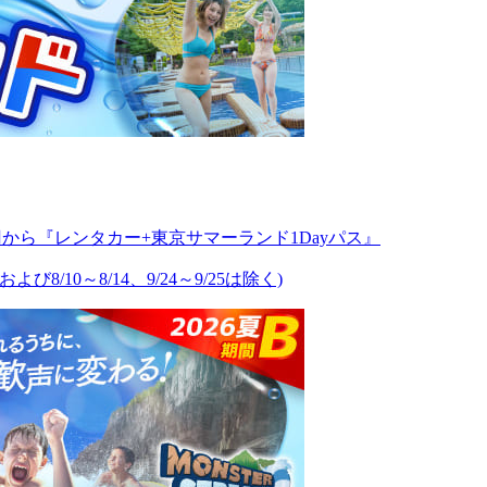
円から『レンタカー+東京サマーランド1Dayパス』
び8/10～8/14、9/24～9/25は除く)