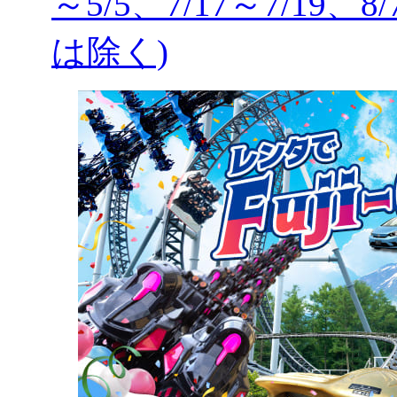
～5/5、7/17～7/19、8
は除く)