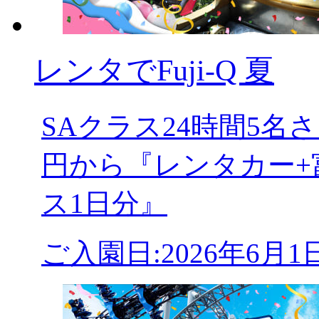
レンタでFuji-Q 夏
SAクラス24時間5
円から『レンタカー+
ス1日分』
ご入園日:2026年6月1