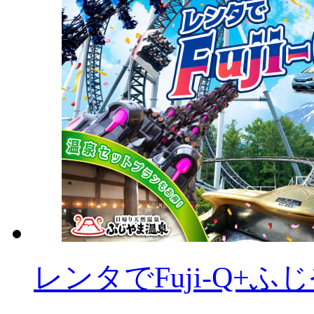
レンタでFuji-Q+ふ