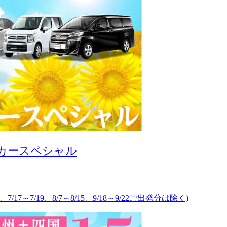
タカースペシャル
、7/17～7/19、8/7～8/15、9/18～9/22ご出発分は除く)