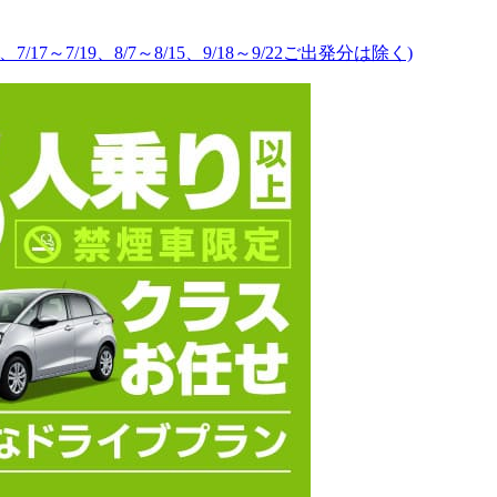
、7/17～7/19、8/7～8/15、9/18～9/22ご出発分は除く)