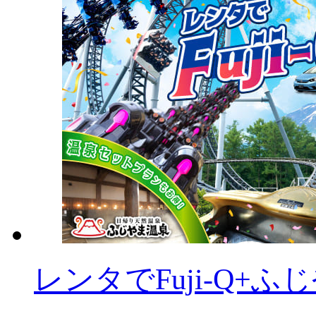
レンタでFuji-Q+ふ