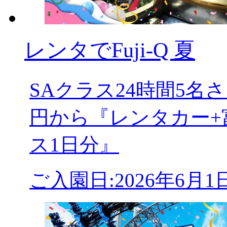
レンタでFuji-Q 夏
SAクラス24時間5
円から『レンタカー+
ス1日分』
ご入園日:2026年6月1