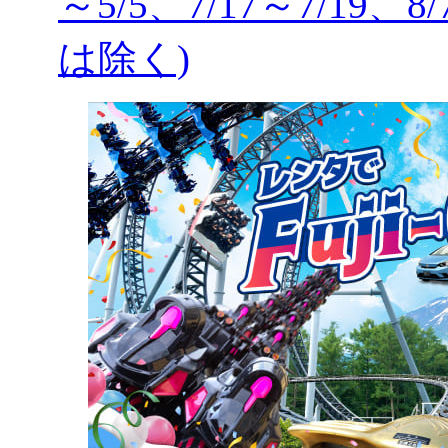
～5/5、7/17～7/19、8
は除く)